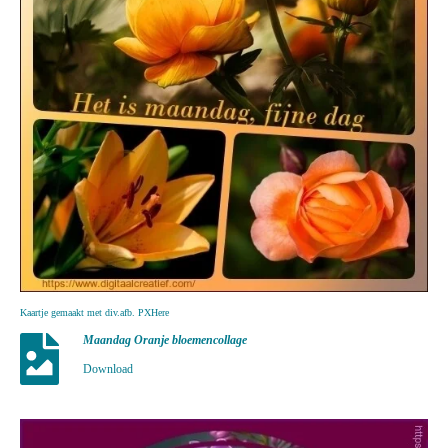
Kaartje gemaakt met div.afb. PXHere
Maandag Oranje bloemencollage
Download