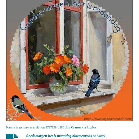
Kaartje is gemaakt met afb.van 8767636_1280
Jim Cramer
via Pixabay
Goedemorgen het is maandag bloemenvaas en vogel