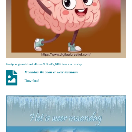
Kaartje is gemaakt met afb.van 9335445_640 Olena via Pixabay
Maandag We gaan er weer tegenaan
Download