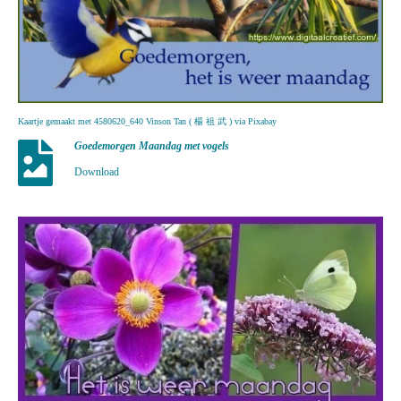
Kaartje gemaakt met 4580620_640 Vinson Tan ( 楊 祖 武 ) via Pixabay
Goedemorgen Maandag met vogels
Download