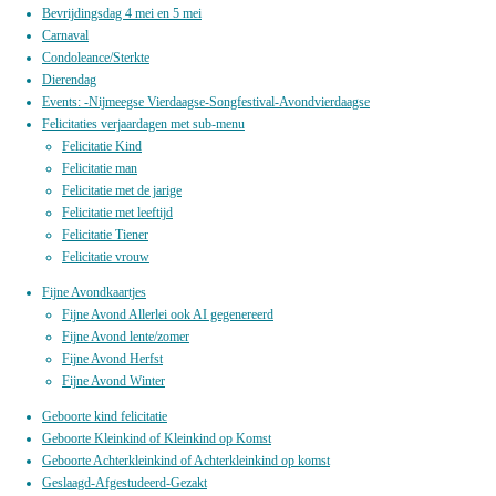
Bevrijdingsdag 4 mei en 5 mei
Carnaval
Condoleance/Sterkte
Dierendag
Events: -Nijmeegse Vierdaagse-Songfestival-Avondvierdaagse
Felicitaties verjaardagen met sub-menu
Felicitatie Kind
Felicitatie man
Felicitatie met de jarige
Felicitatie met leeftijd
Felicitatie Tiener
Felicitatie vrouw
Fijne Avondkaartjes
Fijne Avond Allerlei ook AI gegenereerd
Fijne Avond lente/zomer
Fijne Avond Herfst
Fijne Avond Winter
Geboorte kind felicitatie
Geboorte Kleinkind of Kleinkind op Komst
Geboorte Achterkleinkind of Achterkleinkind op komst
Geslaagd-Afgestudeerd-Gezakt