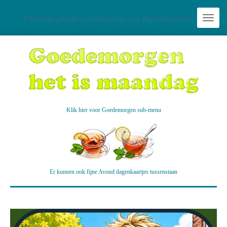
Ga
WhatsApp plaatjes/wenskaartjes van Digitaalcreatief
direct
naar
de
hoofdinhoud
Klik hier voor Goedemorgen sub-menu
Er kunnen ook fijne Avond dagenkaartjes tussenstaan