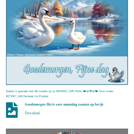
Kaartje is gemaakt met afb.zwanen op ijs 8834900_1280 Nicky ❤️🌿🐞🌿❤️ losse zwaan
8873967_640 Евгения via Pixabay
Goedemorgen Het is weer maandag zwanen op het ijs
Download