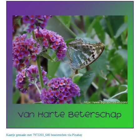
Kaartje gemaakt met 7972203_640 beasternchen via Pixabay