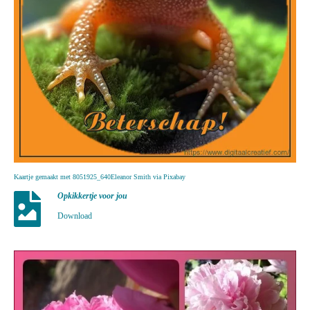
Kaartje gemaakt met 8051925_640Eleanor Smith via Pixabay
Opkikkertje voor jou
Download