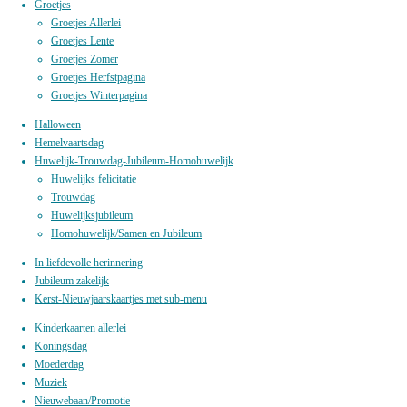
Groetjes
Groetjes Allerlei
Groetjes Lente
Groetjes Zomer
Groetjes Herfstpagina
Groetjes Winterpagina
Halloween
Hemelvaartsdag
Huwelijk-Trouwdag-Jubileum-Homohuwelijk
Huwelijks felicitatie
Trouwdag
Huwelijksjubileum
Homohuwelijk/Samen en Jubileum
In liefdevolle herinnering
Jubileum zakelijk
Kerst-Nieuwjaarskaartjes met sub-menu
Kinderkaarten allerlei
Koningsdag
Moederdag
Muziek
Nieuwebaan/Promotie