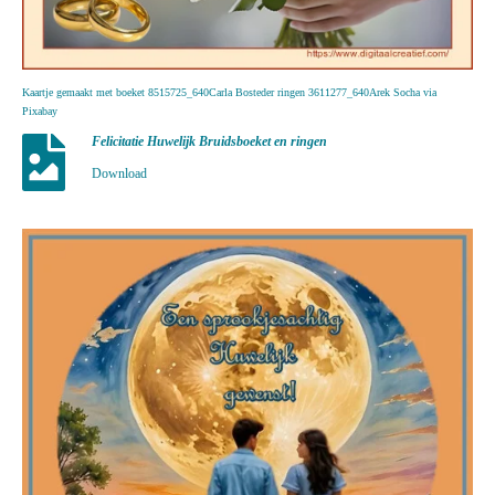
Kaartje gemaakt met boeket 8515725_640Carla Bosteder ringen 3611277_640Arek Socha via
Pixabay
Felicitatie Huwelijk Bruidsboeket en ringen
Download