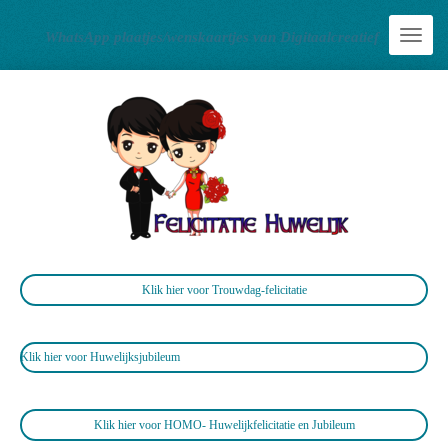
Ga
WhatsApp plaatjes/wenskaartjes van Digitaalcreatief
direct
naar
de
hoofdinhoud
Klik hier voor Trouwdag-felicitatie
Klik hier voor Huwelijksjubileum
Klik hier voor HOMO- Huwelijkfelicitatie en Jubileum