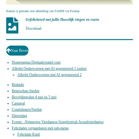
Kaartje is gemaakt met afbeelding van SAMM via Pixabay
Gefeliciteerd met jullie Huwelijk ringen en rozen
Download
Naar Boven
Homepagina Digitaalcreatief.com
Allerlei Onderwerpen met AI gegenereerd 1 oudste
Allerlei Onderwerpen met AI gegenereerd 2
Bedankt
Beterschap-Sterkte
Bevrijdingsdag 4 mei en 5 mei
Carnaval
Condoleance/Sterkte
Dierendag
Events: -Nijmeegse Vierdaagse-Songfestival-Avondvierdaagse
Felicitaties verjaardagen met sub-menu
Felicitatie Kind