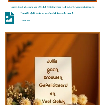
Gemaakt met afbeelding van 8161451_640olcayertem via Pixabay bewerkt met AIchatgtp
Huwelijksfelicitatie en veel geluk bewerkt met AI
Download