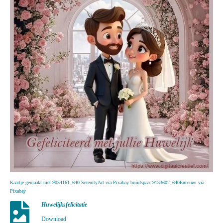
Kaartje gemaakt met 9054161_640 SerenityArt via Pixabay bruidspaar 9133602_640Евгения via
Pixabay
Huwelijksfelicitatie
Download