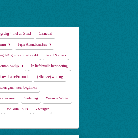
ngsdag 4 mei en 5 mei
Carnaval
-menu
Fijne Avondkaartjes
aagd-Afgestudeerd-Gezakt
Goed Nieuws
Homohuwelijk
In liefdevolle herinnering
ieuwebaan/Promotie
(Nieuwe) woning
olen gaan weer beginnen
o.a. examen
Vaderdag
Vakantie/Winter
Welkom Thuis
Zwanger