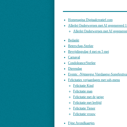
Homepagina Digitaalcreatief.com
Allerlei Onderwerpen met AI gegenereerd 1
Allerlei Onderwerpen met AI gegeneree
Bedankt
Beterschap-Sterkte
Bevrijdingsdag 4 mei en 5 mei
Carnaval
Condoleance/Sterkte
Dierendag
Events: -Nijmeegse Vierdaagse-Songfestiv
Felicitaties verjaardagen met sub-menu
Felicitatie Kind
Felicitatie man
Felicitatie met de jarige
Felicitatie met leeftijd
Felicitatie Tiener
Felicitatie vrouw
Fijne Avondkaartjes