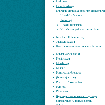
Halloween
Hemelvaartsdag
Huwelijk-Trouwdag-Jubileum-Homohuweli
Huwelijks felicitatie
Trouwdag
Huwelijksjubileum
Homohuwelijk/Samen en Jubileum
In liefdevolle herinnering
Jubileum zakelijk
Kerst-Nieuwjaarskaartjes met sub-menu
Kinderkaarten allerlei
Koningsdag
Moederdag
Muziek
Nieuwebaan/Promotie
(Nieuwe) woning
Paaswens / Vrolijk Pasen
Pensioen
Pinksteren
Rijbewijs succes examen en geslaagd
Samenwonen / Jubileum Samen