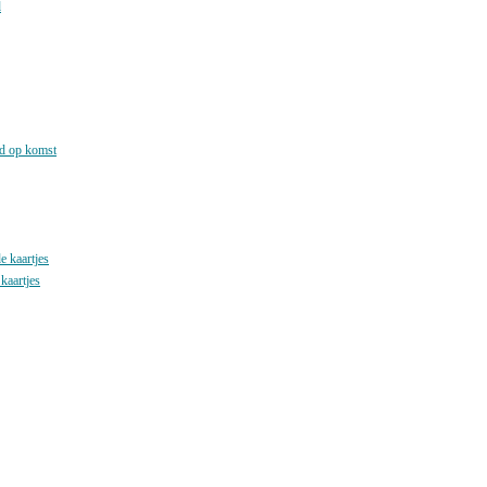
d
nd op komst
 kaartjes
kaartjes