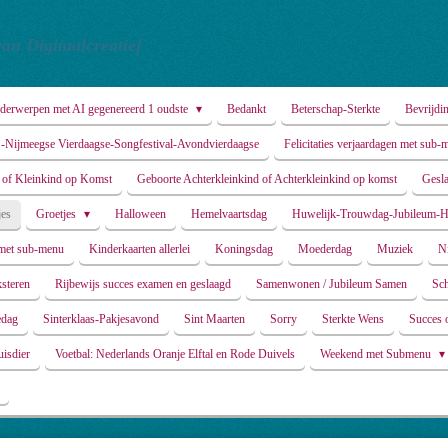
an Digitaalcreatief
nderwerpen met AI gegenereerd 1 oudste
Bedankt
Beterschap-Sterkte
Bevrijdi
 -Nijmeegse Vierdaagse-Songfestival-Avondvierdaagse
Felicitaties verjaardagen met sub
 of Kleinkind op Komst
Geboorte Achterkleinkind of Achterkleinkind op komst
Gesl
es
Groetjes
Halloween
Hemelvaartsdag
Huwelijk-Trouwdag-Jubileum-
 met sub-menu
Kinderkaarten allerlei
Koningsdag
Moederdag
Muziek
N
steren
Rijbewijs succes examen en geslaagd
Samenwonen / Jubileum Samen
Sch
edag
Sinterklaas-Pakjesavond
Sint Maarten
Sorry
Sterkte Wens
Succes 
uisdier
Voetbal: Nederlands Oranje Elftal en Rode Duivels
Weekend met Submenu