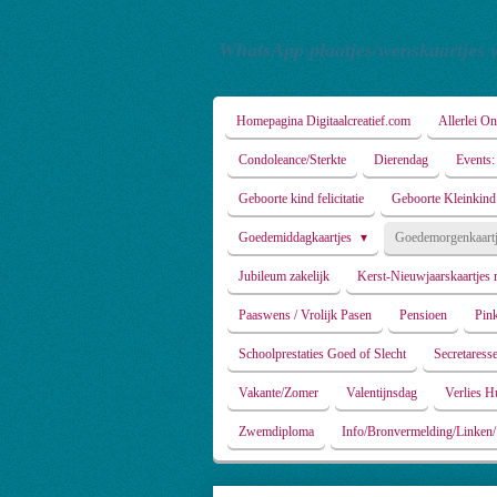
Ga
direct
WhatsApp plaatjes/wenskaartjes v
naar
de
hoofdinhoud
Homepagina Digitaalcreatief.com
Allerlei O
Condoleance/Sterkte
Dierendag
Events:
Geboorte kind felicitatie
Geboorte Kleinkind
Goedemiddagkaartjes
Goedemorgenkaartj
Jubileum zakelijk
Kerst-Nieuwjaarskaartjes
Paaswens / Vrolijk Pasen
Pensioen
Pink
Schoolprestaties Goed of Slecht
Secretaress
Vakante/Zomer
Valentijnsdag
Verlies H
Zwemdiploma
Info/Bronvermelding/Linken/