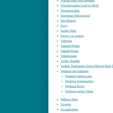
Scholen gaan weer beginnen
Schoolprestaties Goed of Slecht
Secretaressedag
Sinterklaas-Pakjesavond
Sint Maarten
Sorry
Sterkte Wens
Succes o.a. examen
Vaderdag
Vakantie/Winter
Vakante/Zomer
Valentijnsdag
Verlies Huisdier
Voetbal: Nederlands Oranje Elftal en Rode 
Weekend met Submenu
Weekend pagina Lente
Weekend Zomerkaartjes
Weekend Herfst
Weekend pagina Winter
Welkom Thuis
Zwanger
Zwemdiploma