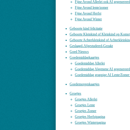
Fijne Avond Allerlei ook AI gegenereer
Fijne Avond lente/zomer
Fijne Avond Herfst
Fijne Avond Winter
Geboorte kind felicitatie
Geboorte Kleinkind of Kleinkind op Komst
Geboorte Achterkleinkind of Achterkleinki
Geslaagd-Afgestudeerd-Gezakt
Goed Nieuws
Goedemiddagkaartjes
Goedemiddag Allerlei
Goedemiddag Algemene AI gegenereerde
Goedemiddag grappige AI Lente/Zomer 
Goedemorgenkaartjes
Groetjes
Groetjes Allerlei
Groetjes Lente
Groetjes Zomer
Groetjes Herfstpagina
Groetjes Winterpagina