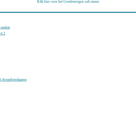
Klik hier voor het Goedemorgen sub-menu
 oudste
rd 2
al-Avondvierdaagse