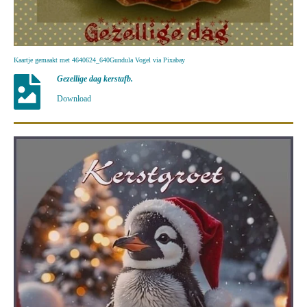
Kaartje gemaakt met 4640624_640Gundula Vogel via Pixabay
Gezellige dag kerstafb.
Download