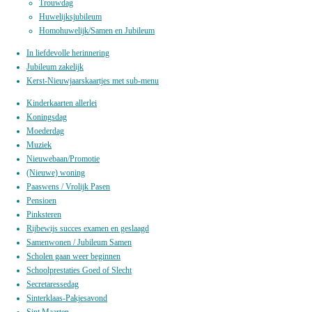
Trouwdag
Huwelijksjubileum
Homohuwelijk/Samen en Jubileum
In liefdevolle herinnering
Jubileum zakelijk
Kerst-Nieuwjaarskaartjes met sub-menu
Kinderkaarten allerlei
Koningsdag
Moederdag
Muziek
Nieuwebaan/Promotie
(Nieuwe) woning
Paaswens / Vrolijk Pasen
Pensioen
Pinksteren
Rijbewijs succes examen en geslaagd
Samenwonen / Jubileum Samen
Scholen gaan weer beginnen
Schoolprestaties Goed of Slecht
Secretaressedag
Sinterklaas-Pakjesavond
Sint Maarten