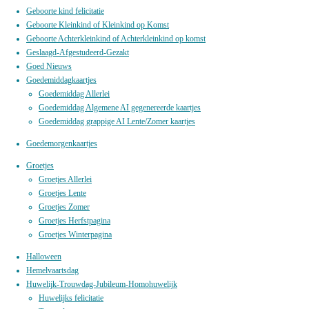
Geboorte kind felicitatie
Geboorte Kleinkind of Kleinkind op Komst
Geboorte Achterkleinkind of Achterkleinkind op komst
Geslaagd-Afgestudeerd-Gezakt
Goed Nieuws
Goedemiddagkaartjes
Goedemiddag Allerlei
Goedemiddag Algemene AI gegenereerde kaartjes
Goedemiddag grappige AI Lente/Zomer kaartjes
Goedemorgenkaartjes
Groetjes
Groetjes Allerlei
Groetjes Lente
Groetjes Zomer
Groetjes Herfstpagina
Groetjes Winterpagina
Halloween
Hemelvaartsdag
Huwelijk-Trouwdag-Jubileum-Homohuwelijk
Huwelijks felicitatie