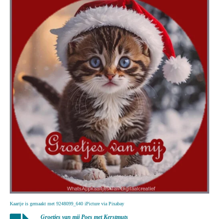
Kaartje is gemaakt met 9248099_640 iPicture via Pixabay
Groetjes van mij Poes met Kerstmuts