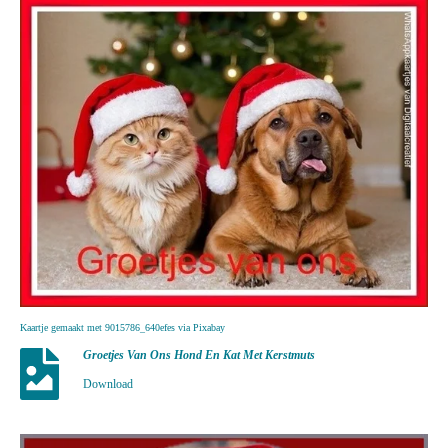
Kaartje gemaakt met 9015786_640efes via Pixabay
Groetjes Van Ons Hond En Kat Met Kerstmuts
Download