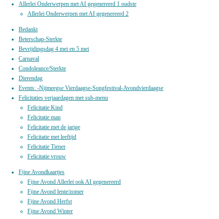
Allerlei Onderwerpen met AI gegenereerd 1 oudste
Allerlei Onderwerpen met AI gegenereerd 2
Bedankt
Beterschap-Sterkte
Bevrijdingsdag 4 mei en 5 mei
Carnaval
Condoleance/Sterkte
Dierendag
Events: -Nijmeegse Vierdaagse-Songfestival-Avondvierdaagse
Felicitaties verjaardagen met sub-menu
Felicitatie Kind
Felicitatie man
Felicitatie met de jarige
Felicitatie met leeftijd
Felicitatie Tiener
Felicitatie vrouw
Fijne Avondkaartjes
Fijne Avond Allerlei ook AI gegenereerd
Fijne Avond lente/zomer
Fijne Avond Herfst
Fijne Avond Winter