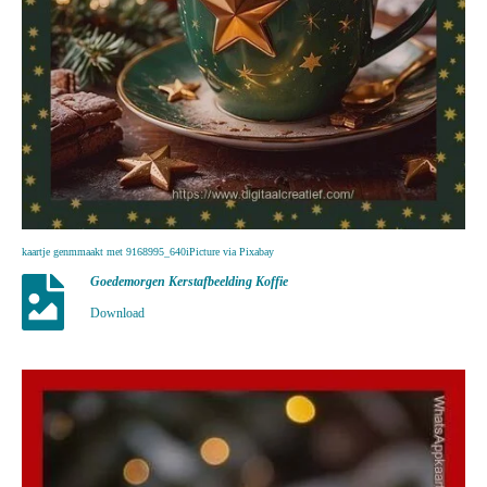
kaartje genmmaakt met 9168995_640iPicture via Pixabay
Goedemorgen Kerstafbeelding Koffie
Download