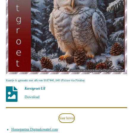
Kaartje is gemaakt met afb.van 9187440_640 iPicture via Pixabay
Kerstgroet Uil
Download
Naar boven
Homepagina Digitaalcreatief.com