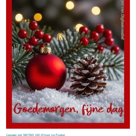
Gemaakt met 9867869_640 iPicture via Pixabay