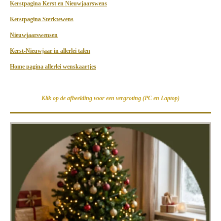
Kerstpagina Kerst en Nieuwjaarswens
Kerstpagina Sterktewens
Nieuwjaarswensen
Kerst-Nieuwjaar in allerlei talen
Home pagina allerlei wenskaartjes
Klik op de afbeelding voor een vergroting (PC en Laptop)