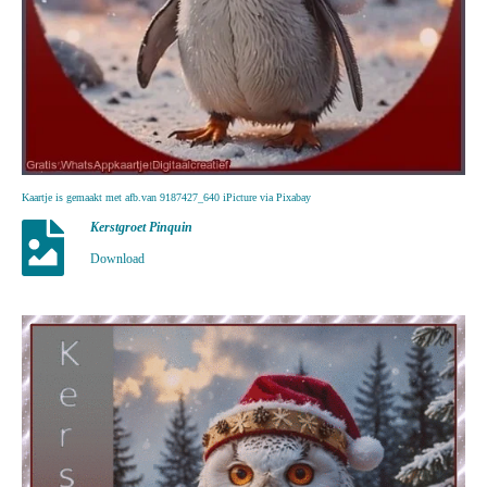
Kaartje is gemaakt met afb.van 9187427_640 iPicture via Pixabay
Kerstgroet Pinquin
Download