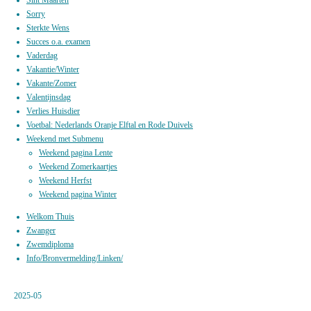
Sorry
Sterkte Wens
Succes o.a. examen
Vaderdag
Vakantie/Winter
Vakante/Zomer
Valentijnsdag
Verlies Huisdier
Voetbal: Nederlands Oranje Elftal en Rode Duivels
Weekend met Submenu
Weekend pagina Lente
Weekend Zomerkaartjes
Weekend Herfst
Weekend pagina Winter
Welkom Thuis
Zwanger
Zwemdiploma
Info/Bronvermelding/Linken/
2025-05